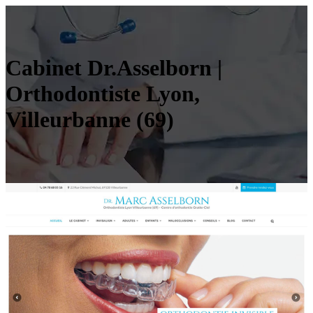
Cabinet Dr.Asselborn |
Orthodontiste Lyon,
Villeurbanne (69)